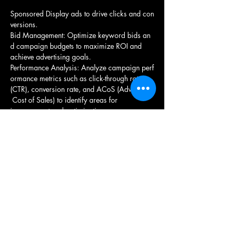
Sponsored Display ads to drive clicks and con
versions. 
Bid Management: Optimize keyword bids an
d campaign budgets to maximize ROI and 
achieve advertising goals. 
Performance Analysis: Analyze campaign perf
ormance metrics such as click-through rate 
(CTR), conversion rate, and ACoS (Advertising
 Cost of Sales) to identify areas for 
improvement and optimization. 
Competitor Analysis: Monitor competitor adve
rtising activity on Amazon and adjust 
advertising strategies accordingly to maintain 
a competitive edge. 
Product Optimization: Collaborate with produ
ct teams to optimize product listings for better 
visibility and conversion rates. 
Reporting: Generate regular reports on adverti
sing campaign performance and present 
findings to internal stakeholders or clients. 
Stay Updated: Stay informed about industry tr